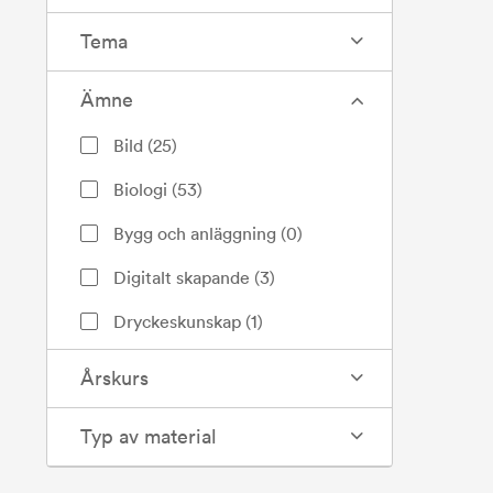
Tema
Ämne
Bild
(
25
)
Biologi
(
53
)
Bygg och anläggning
(
0
)
Digitalt skapande
(
3
)
Dryckeskunskap
(
1
)
Engelska
(
4
)
Årskurs
Entreprenörskap
(
0
)
Typ av material
Filosofi
(
5
)