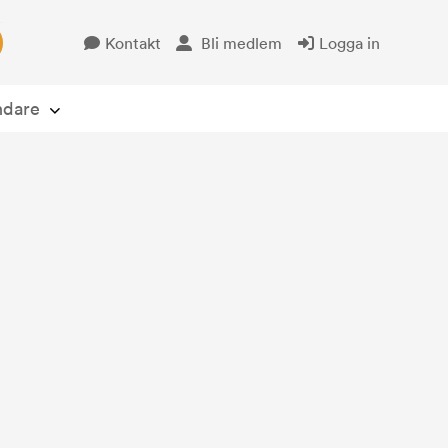
Kontakt
Bli medlem
Logga in
Öppna avsändare
ndare