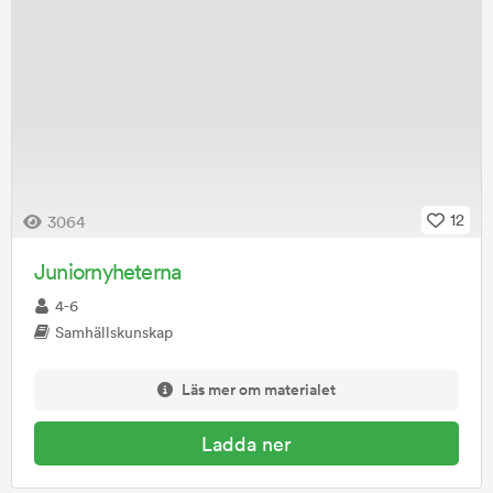
12
3064
Juniornyheterna
4-6
Samhällskunskap
Läs mer om materialet
Ladda ner