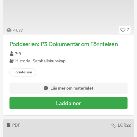
7
4677
Poddserien: P3 Dokumentär om Förintelsen
7-9
Historia, Samhällskunskap
Förintelsen
Läs mer om materialet
Ladda ner
PDF
LGR22