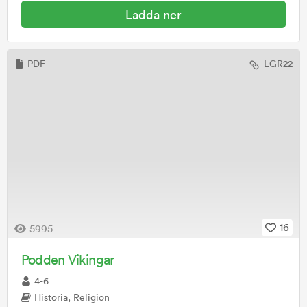
Ladda ner
PDF
LGR22
16
5995
Podden Vikingar
4-6
Historia, Religion