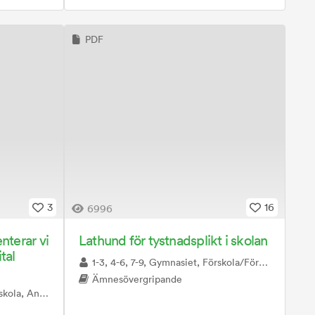
PDF
3
16
6996
nterar vi
Lathund för tystnadsplikt i skolan
tal
1-3, 4-6, 7-9, Gymnasiet, Förskola/Förskoleklass, Särskola
Ämnesövergripande
t, Särskola, Vuxenutbildning