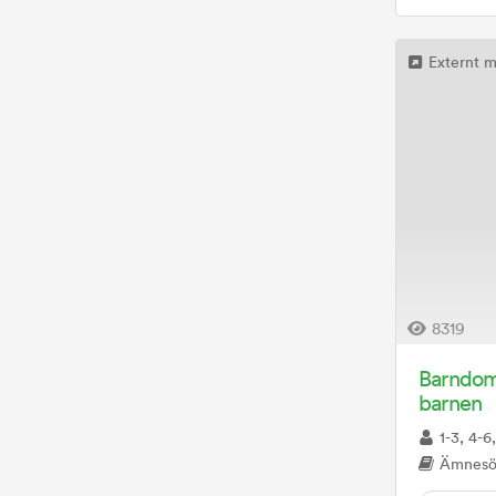
Litteratur
(
1
)
Externt m
Livskunskap
(
26
)
Medier & Källkritik
(
16
)
Miljö & Hållbar utveckling
(
34
)
Mänskliga rättigheter
(
23
)
Nationella minoriteter
(
0
)
Privatekonomi
(
1
)
8319
Programmering
(
15
)
Barndom 
Samtycke och relationer
(
5
)
barnen
Sexualitet
(
4
)
1-3, 4-6, 7-9, Anpass
Ämnesö
Sexualkunskap
(
6
)