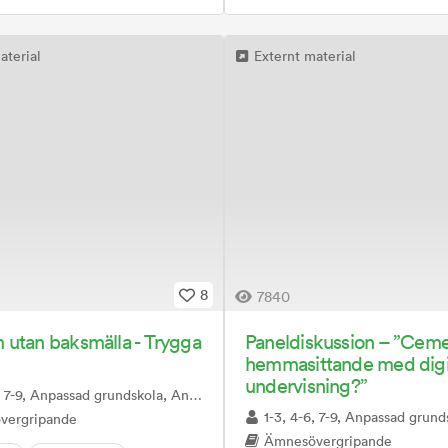
aterial
Externt material
8
7840
utan baksmälla - Trygga
Paneldiskussion – ”Ceme
hemmasittande med digi
undervisning?”
ad grundskola, Anpassad gymnasieskola, Förskola/Förskoleklass, Gymnasiet, Särskola
1-3, 4-6, 7-9, Anpassad grundskola, Anpassad gymnasieskola, Förskola/Förskoleklass, Gymnasie
vergripande
Ämnesövergripande