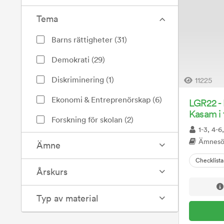
Tema
Barns rättigheter
(
31
)
Demokrati
(
29
)
Diskriminering
(
1
)
11225
Ekonomi & Entreprenörskap
(
6
)
LGR22 - 
Kasam i 
Forskning för skolan
(
2
)
1-3, 4-6
Framtidens yrken
(
36
)
Ämnesö
Ämne
Genus & Jämställdhet
(
11
)
Checklista
Årskurs
Hälsa & Mat
(
55
)
Typ av material
Lag & rätt
(
29
)
Likabehandling
(
22
)