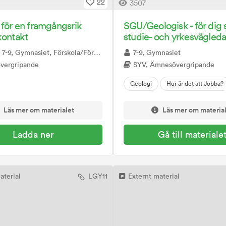
22
3507
för en framgångsrik
SGU/Geologisk - för dig
kontakt
studie- och yrkesvägleda
9, Gymnasiet, Förskola/Förskoleklass, Särskola
7-9, Gymnasiet
vergripande
SYV, Ämnesövergripande
Geologi
Hur är det att Jobba?
Läs mer om materialet
Läs mer om materia
Gå till materiale
Ladda ner
aterial
LGY11
Externt material