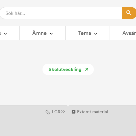
s
Ämne
Tema
Avsä
Skolutveckling
LGR22
Externt material