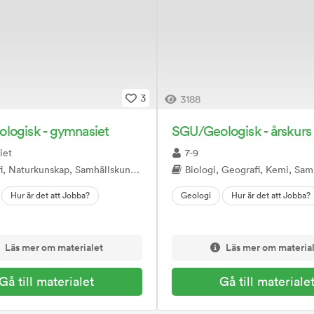
3
3188
logisk - gymnasiet
SGU/Geologisk - årskurs
iet
7-9
, Naturkunskap, Samhällskunskap
Biologi, Geografi, Kemi, Samhäl
Hur är det att Jobba?
Geologi
Hur är det att Jobba?
Läs mer om materialet
Läs mer om materia
Gå till materialet
Gå till materiale