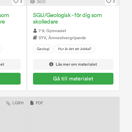
3
3
3651
 som
SGU/Geologisk - för dig som
re
skolledare
7-9, Gymnasiet
SYV, Ämnesövergripande
Geologi
Hur är det att Jobba?
let
Läs mer om materialet
t
Gå till materialet
LGR11
PDF