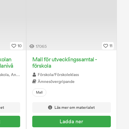
10
11
17065
kolan
Mall för utvecklingssamtal -
lanivå
förskola
eskola, Gymnasiet
Förskola/Förskoleklass
Ämnesövergripande
Mall
let
Läs mer om materialet
t
Ladda ner