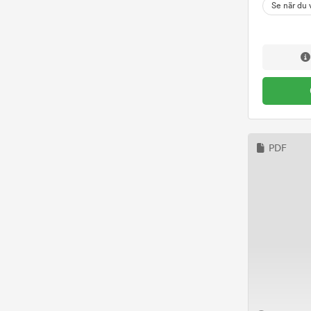
Se när du v
Skolutveckling
(
12
)
Säkerhet & Beredskap
(
5
)
Trafiksäkerhet
(
27
)
Webbinarier
(
2
)
Övrigt
(
32
)
PDF