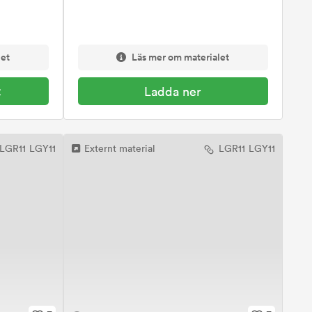
let
Läs mer om materialet
t
Ladda ner
LGR11
LGY11
Externt material
LGR11
LGY11