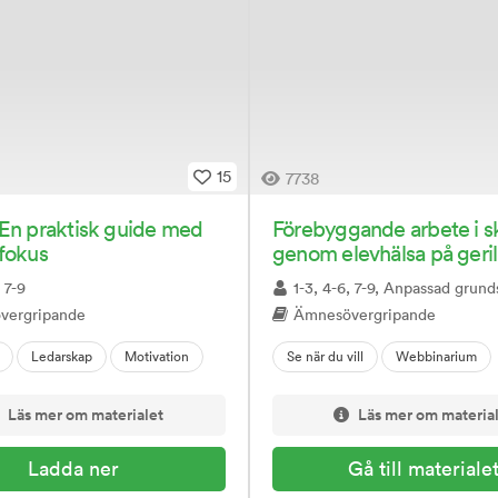
15
7738
En praktisk guide med
Förebyggande arbete i s
fokus
genom elevhälsa på geril
, 7-9
1-3, 4-6, 7-9, Anpassad grundskola, Anpassad gymnasi
vergripande
Ämnesövergripande
Ledarskap
Motivation
Se när du vill
Webbinarium
Läs mer om materialet
Läs mer om materia
Gå till materiale
Ladda ner