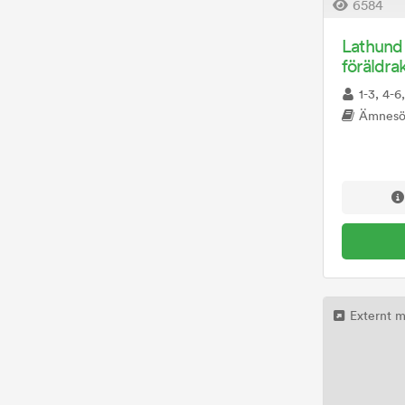
6584
Lathund 
föräldra
1-3, 4-6, 7-
Ämnesö
Externt m