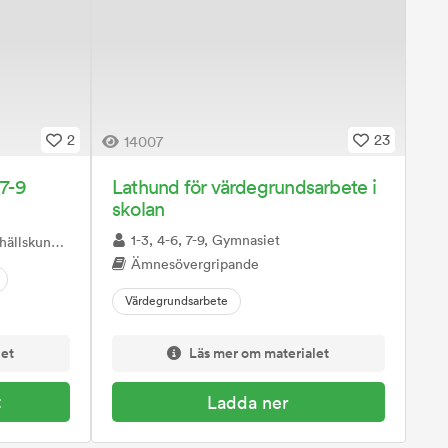
2
23
14007
 7-9
Lathund för värdegrundsarbete i
skolan
1-3, 4-6, 7-9, Gymnasiet
lskunskap
Ämnesövergripande
Värdegrundsarbete
let
Läs mer om materialet
t
Ladda ner