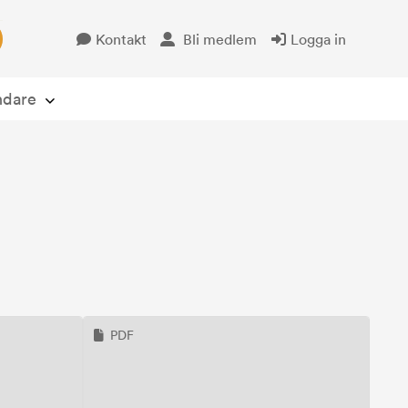
Kontakt
Bli medlem
Logga in
Öppna avsändare
ndare
PDF