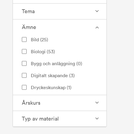
Tema
Ämne
Bild
(
25
)
Biologi
(
53
)
Bygg och anläggning
(
0
)
Digitalt skapande
(
3
)
Dryckeskunskap
(
1
)
Engelska
(
4
)
Årskurs
Entreprenörskap
(
0
)
Typ av material
Filosofi
(
5
)