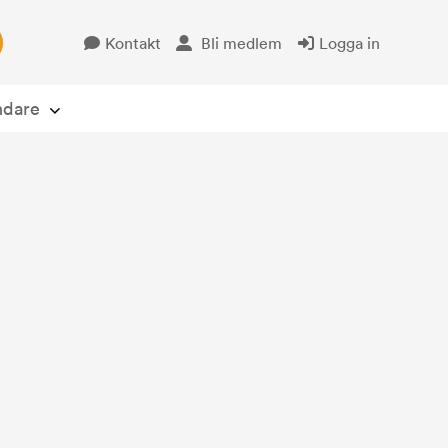
Kontakt
Bli medlem
Logga in
Öppna avsändare
ndare