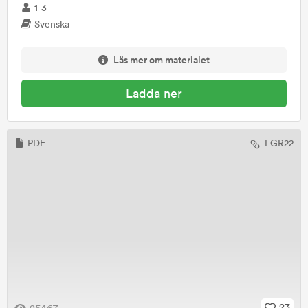
1-3
Svenska
Läs mer om materialet
Ladda ner
PDF
LGR22
23