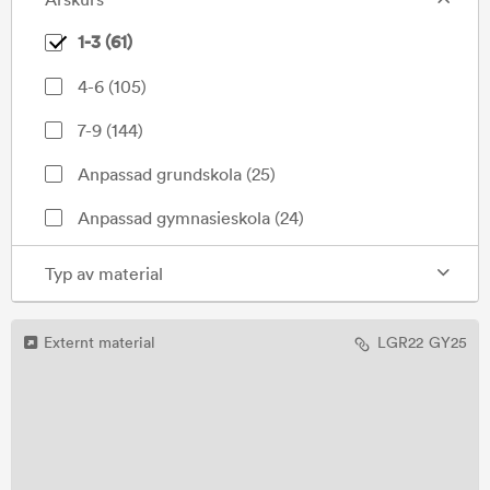
1-3
(
61
)
4-6
(
105
)
7-9
(
144
)
Anpassad grundskola
(
25
)
Anpassad gymnasieskola
(
24
)
Förskola/Förskoleklass
(
30
)
Typ av material
Gymnasiet
(
111
)
Externt material
LGR22
GY25
Särskola
(
7
)
Vuxenutbildning
(
13
)