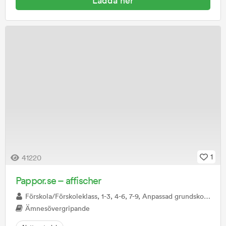
Ladda ner
1
41220
Pappor.se – affischer
Förskola/Förskoleklass, 1-3, 4-6, 7-9, Anpassad grundskola, Gymnasiet, Anpassad gymnasieskola
Ämnesövergripande