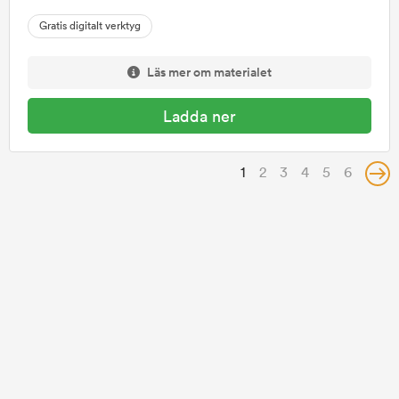
Gratis digitalt verktyg
Läs mer om materialet
Ladda ner
1
2
3
4
5
6