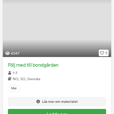
5
6547
Följ med till bondgården
1-3
NO, SO, Svenska
Mat
Läs mer om materialet