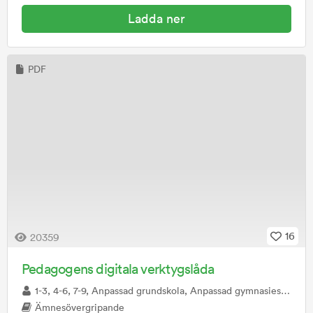
Ladda ner
PDF
16
20359
Pedagogens digitala verktygslåda
1-3, 4-6, 7-9, Anpassad grundskola, Anpassad gymnasieskola, Förskola/Förskoleklass, Gymnasiet, Särskola, Vuxenutbildning
Ämnesövergripande