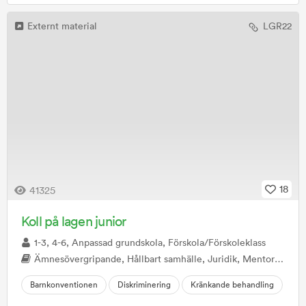
Externt material
LGR22
18
41325
Koll på lagen junior
1-3, 4-6, Anpassad grundskola, Förskola/Förskoleklass
Ämnesövergripande, Hållbart samhälle, Juridik, Mentorstid, Privatjuridik, Samhällskunskap, SO, Svenska
Barnkonventionen
Diskriminering
Kränkande behandling