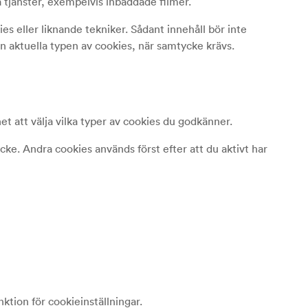
a tjänster, exempelvis inbäddade filmer.
s eller liknande tekniker. Sådant innehåll bör inte
en aktuella typen av cookies, när samtycke krävs.
et att välja vilka typer av cookies du godkänner.
e. Andra cookies används först efter att du aktivt har
tion för cookieinställningar.