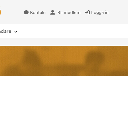
Kontakt
Bli medlem
Logga in
Öppna avsändare
ndare