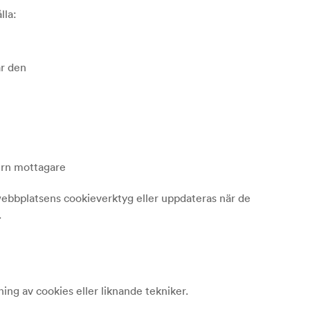
lla:
ar den
tern mottagare
webbplatsens cookieverktyg eller uppdateras när de
.
ng av cookies eller liknande tekniker.