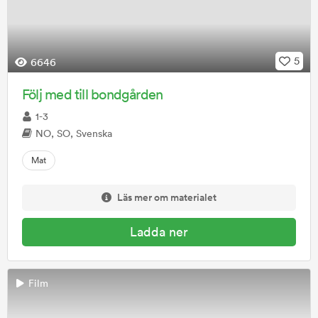
5
6646
Följ med till bondgården
1-3
NO, SO, Svenska
Mat
Läs mer om materialet
Ladda ner
Film