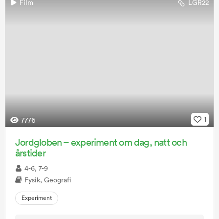
Film
LGR22
1
7776
Jordgloben – experiment om dag, natt och
årstider
4-6, 7-9
Fysik, Geografi
Experiment