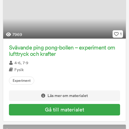
1
7969
Svävande ping pong-bollen – experiment om
lufttryck och krafter
4-6, 7-9
Fysik
Experiment
Läs mer om materialet
Gå till materialet