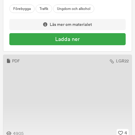
Förebygga
Trafik
Ungdom och alkohol
Läs mer om materialet
Ladda ner
PDF
LGR22
4
4905