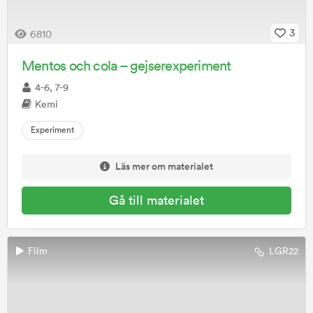
3
6810
Mentos och cola – gejserexperiment
4-6, 7-9
Kemi
Experiment
Läs mer om materialet
Gå till materialet
Film
LGR22