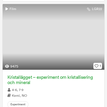
Film
LGR22
1
9475
Kristallägget – experiment om kristallisering
och mineral
4-6, 7-9
Kemi, NO
Experiment