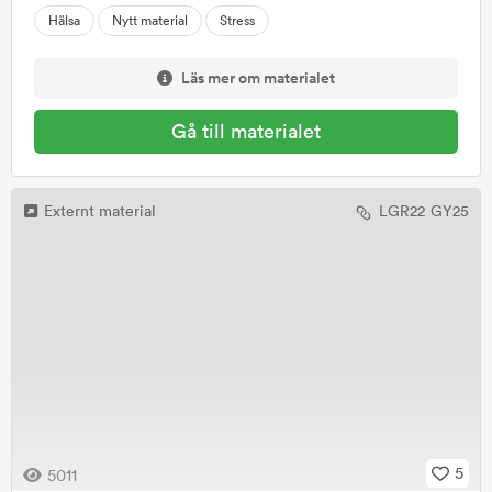
Hälsa
Nytt material
Stress
Läs mer om materialet
Gå till materialet
Externt material
LGR22
GY25
5
5011