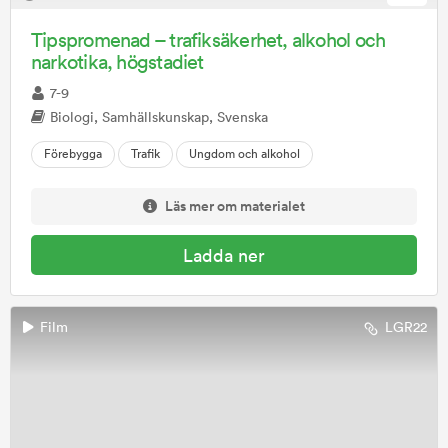
Tipspromenad – trafiksäkerhet, alkohol och
narkotika, högstadiet
7-9
Biologi, Samhällskunskap, Svenska
Förebygga
Trafik
Ungdom och alkohol
Läs mer om materialet
Ladda ner
Film
LGR22