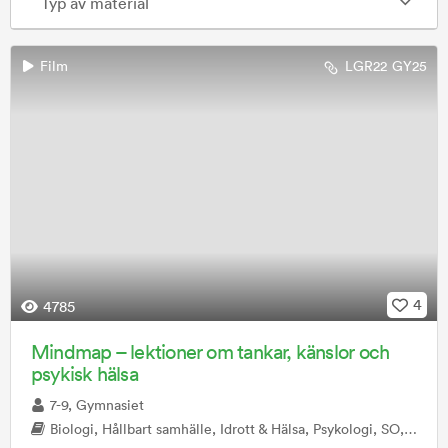
Typ av material
Film
LGR22
GY25
4
4785
Mindmap – lektioner om tankar, känslor och
psykisk hälsa
7-9, Gymnasiet
Biologi, Hållbart samhälle, Idrott & Hälsa, Psykologi, SO, Vardagsaktiviteter, Ämnesövergripande, Mentorstid