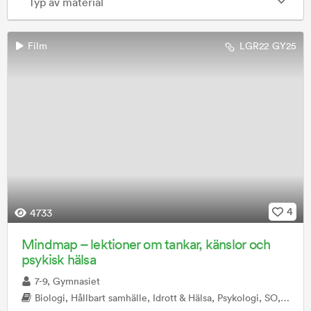
Typ av material
Film
LGR22
GY25
4
4733
Mindmap – lektioner om tankar, känslor och
psykisk hälsa
7-9, Gymnasiet
Biologi, Hållbart samhälle, Idrott & Hälsa, Psykologi, SO, Vardagsaktiviteter, Ämnesövergripande, Mentorstid