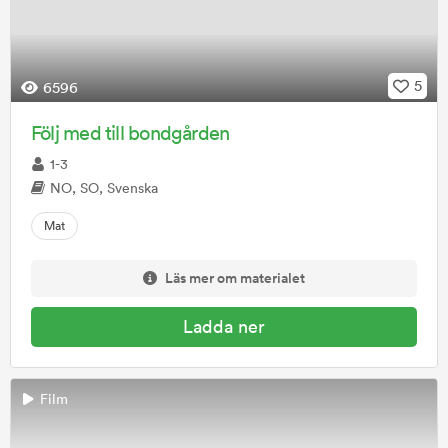
5
6596
Följ med till bondgården
1-3
NO, SO, Svenska
Mat
Läs mer om materialet
Ladda ner
Film