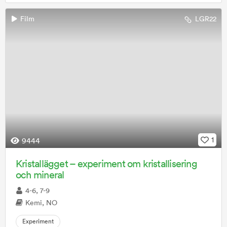
Film
LGR22
1
9444
Kristallägget – experiment om kristallisering
och mineral
4-6, 7-9
Kemi, NO
Experiment