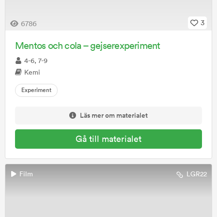
3
6786
Mentos och cola – gejserexperiment
4-6, 7-9
Kemi
Experiment
Läs mer om materialet
Gå till materialet
Film
LGR22