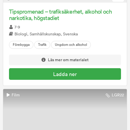
Tipspromenad – trafiksäkerhet, alkohol och
narkotika, högstadiet
7-9
Biologi, Samhällskunskap, Svenska
Förebygga
Trafik
Ungdom och alkohol
Läs mer om materialet
Ladda ner
Film
LGR22