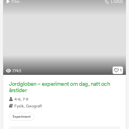
Film
LGR22
1
7743
Jordgloben – experiment om dag, natt och
årstider
4-6, 7-9
Fysik, Geografi
Experiment