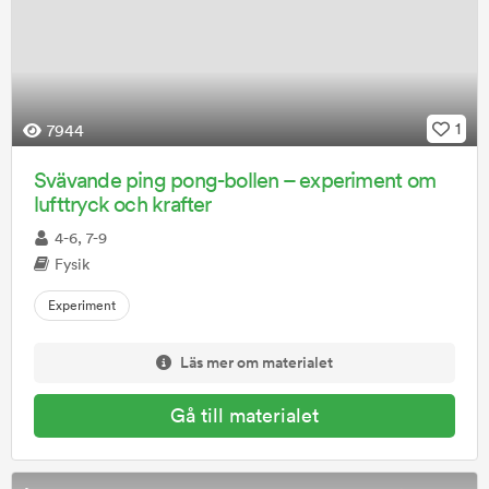
1
7944
Svävande ping pong-bollen – experiment om
lufttryck och krafter
4-6, 7-9
Fysik
Experiment
Läs mer om materialet
Gå till materialet