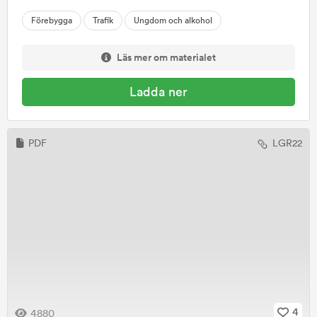
Förebygga
Trafik
Ungdom och alkohol
Läs mer om materialet
Ladda ner
PDF
LGR22
4
4880