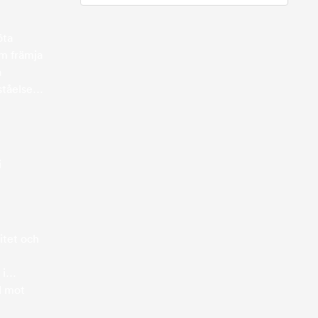
öta
om främja
a
ståelse
i
itet och
 i
d mot