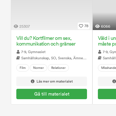
78
25307
6066
Vill du? Kortfilmer om sex,
Våld i un
kommunikation och gränser
måste p
7-9, Gymnasiet
7-9, Gy
Samhällskunskap, SO, Svenska, Ämnesövergripande, Mentorstid, Sexualitet samtycke och relationer
Samhällskunskap
Film
Normer
Relationer
Misshande
Läs mer om materialet
Gå till materialet