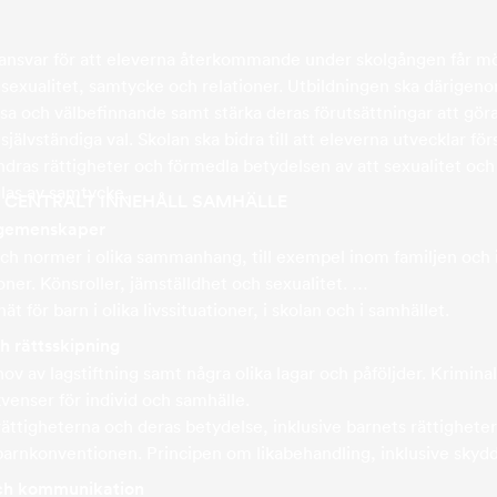
 ansvar för att eleverna återkommande under skolgången får m
 sexualitet, samtycke och relationer. Utbildningen ska därigen
älsa och välbefinnande samt stärka deras förutsättningar att gör
älvständiga val. Skolan ska bidra till att eleverna utvecklar för
ndras rättigheter och förmedla betydelsen av att sexualitet och
glas av samtycke.
6 CENTRALT INNEHÅLL SAMHÄLLE
 gemenskaper
 och normer i olika sammanhang, till exempel inom familjen och 
oner. Könsroller, jämställdhet och sexualitet.
ät för barn i olika livssituationer, i skolan och i samhället.
h rättsskipning
v av lagstiftning samt några olika lagar och påföljder. Kriminal
venser för individ och samhälle.
ättigheterna och deras betydelse, inklusive barnets rättigheter
arnkonventionen. Principen om likabehandling, inklusive skyd
.
och kommunikation