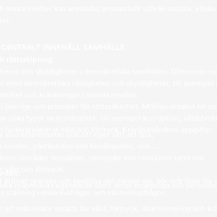
h andra medier kan användas ansvarsfullt utifrån sociala, etiska
ter.
9 CENTRALT INNEHÅLL SAMHÄLLE
h rättsskipning
igheter och skyldigheter i demokratiska samhällen. Dilemman s
 med demokratiska rättigheter och skyldigheter, till exempel
efrihet och kränkningar i sociala medier.
 Sverige och principer för rättssäkerhet. Möjliga orsaker till o
 olika typer av kriminalitet, till exempel korruption, våldsbrot
h hedersrelaterat våld och förtryck. Kriminalvårdens uppgifter.
 sina erfarenheter och sitt eget sätt att lära,
ka normer, påståenden och förhållanden, och
 inom området sexualitet, samtycke och relationer samt om
t våld och förtryck,
ärden:
t kritiskt granska och bedöma det eleven ser, hör och läser för 
ndra människors egenvärde samt deras kroppsliga och personli
a ställning i olika livsfrågor och värderingsfrågor.
n att människor utsätts för våld, förtryck, diskriminering och k