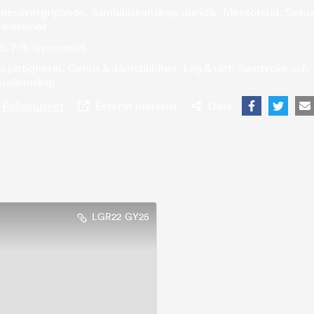
esövergripande, Samhällskunskap, Juridik, Mentorstid, Sexua
elationer
6, 7-9, Gymnasiet
s rättigheter, Genus & Jämställdhet, Lag & rätt, Samtycke och
xualkunskap
:
Polismuseet
Externt material
Dela
LGR22
GY25