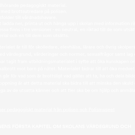
llhörande pedagogiskt material.
m med brottsutredare på polisen.
folder till vårdnadshavare.
t ladda ner, printa ut och hänga upp i skolan med information rik
ssa finns i tre versioner - en neutral, en riktad till de som utsät
erial och en till dem som utsätts.
rialet är till för skolledare, elevhälsa, lärare och övrig skolper
d värdegrund, värderingar och normer, sexualfrågor samt lag
 har tagit fram utbildningsmaterialet i syfte att öka kunskapen 
albrott mot barn på nätet. Materialet bidrar till att öka medv
går för vad som är brottsligt vad gäller att ta, ha och dela bild
oppning är att detta material ska bidra till att minska den skuld
 av de utsatta känner och att fler ska be om hjälp och anmäla
mer pedagogiskt material från polisen och Polismuseet
NENS FÖRSTA KAPITEL OM SKOLANS VÄRDEGRUND OCH