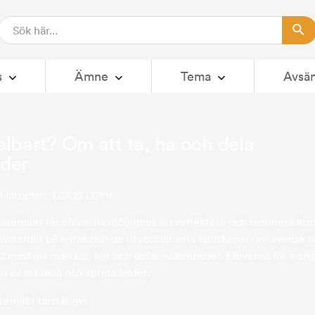
s
Ämne
Tema
Avsä
elbart? Om att ta, ha och dela
lder
l läroplan:
LGR22
LGY11
terialet får eleverna möjlighet att reflektera och resonera kri
varsfullt på nätet och de utvecklar sina kunskaper om svensk l
d med att man tar, har och delar nakenbilder. Eleverna får insik
 av att dela och sprida bilder.
erialet består av: