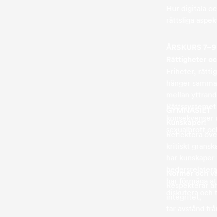
Hur digitala oc
rättsliga aspek
ÅRSKURS 7–
Rättigheter oc
Friheter, rätt
hänger samman
mellan yttrand
Rättssystemet i
GYMNASIET
konsekvenser av
Kunskaper:
sexualbrott oc
Reflektera över
kritiskt grans
har kunskaper
hedersrelatera
Normer och v
har förmåga at
Respekterar a
diskutera och t
integritet,
tar avstånd frå