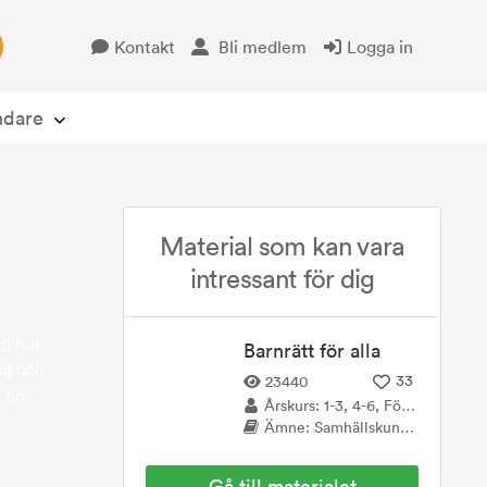
Kontakt
Bli medlem
Logga in
Öppna avsändare
ndare
Material som kan vara
intressant för dig
ng hur
Barnrätt för alla
ag och
33
23440
t om
Årskurs: 1-3, 4-6, Förskola/Förskoleklass, Anpassad grundskola, Anpassad gymnasieskola
Ämne: Samhällskunskap, Svenska
Gå till materialet