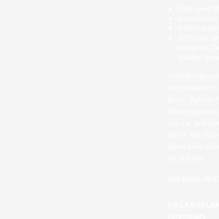
Film med ti
Intervjufil
Informations
Affischer at
eleverna. De
sprider mat
Utbildningsmate
som arbetar me
brott. Polisen
förebygga sexu
om var gränsen 
nätet. Vår förh
skam som många
till polisen.
Här hittar du 
UR LÄROPLA
UPPDRAG: