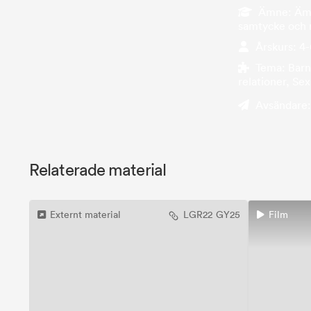
Ämne:
Ämn
samtycke och r
Årskurs:
4-
Tema:
Barn
relationer, Se
Avsändare
Relaterade material
Externt material
LGR22
GY25
Film