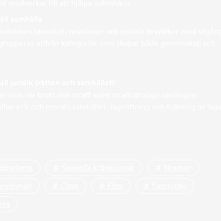
t medverkar till att hjälpa människor.
åll samhälle
dividers identitet, relationer och sociala livsvillkor med utgån
 grupperas utifrån kategorier som skapar både gemenskap och
åll juridik (rätten och samhället)
ler som rör brott och straff samt straffrättsliga ideologier.
an etik och moral i samhället, lagstiftning och tolkning av laga
ndsarbete
Sexuella kränkningar
Normer
samlevnad
Case
Film
Samtycke
ete