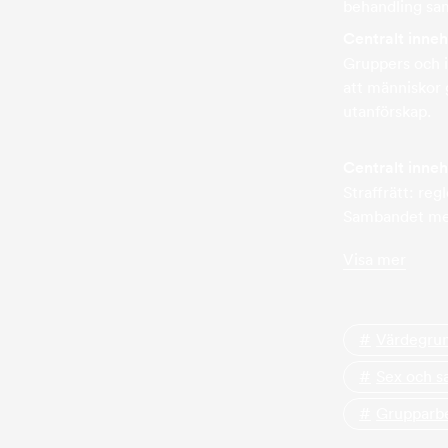
behandling sam
Centralt inneh
Gruppers och in
att människor
utanförskap.
Centralt inneh
Straffrätt: reg
Sambandet mell
Visa mer
Värdegru
Sex och 
Grupparb