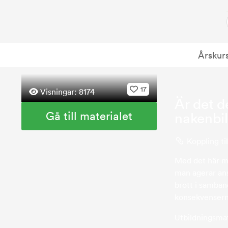
Årskur
17
Visningar:
8174
Är det d
Gå till materialet
nakenbi
Koppling til
Med det här ma
man agerar ans
brott i samban
konsekvenserna
Utbildningsmat