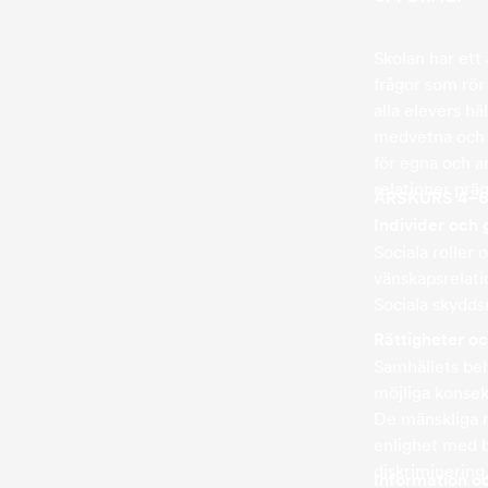
Skolan har ett
frågor som rör
alla elevers h
medvetna och sj
för egna och a
relationer prä
ÅRSKURS 4–
Individer och
Sociala roller
vänskapsrelati
Sociala skyddsn
Rättigheter oc
Samhällets beho
möjliga konsek
De mänskliga r
enlighet med b
diskriminering
Information 