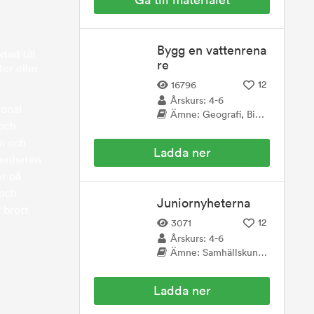
Bygg en vattenrena
tad till
re
ter eller
12
16796
Årskurs: 4-6
sonal
Ämne: Geografi, Biologi, Teknik
 och
om och
Ladda ner
etenheten
er på
 och
Juniornyheterna
 brott
12
3071
Årskurs: 4-6
Ämne: Samhällskunskap
Ladda ner