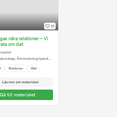
15
gas nära relationer – Vi
rata om det
mnasiet
, Ämnesövergripande, Sexualitet samtycke och relationer
l
Relationer
Våld
Läs mer om materialet
Gå till materialet