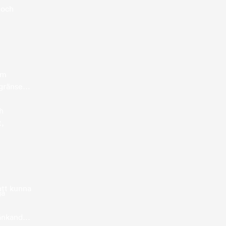
 och
om
 gränsen
ch
t,
att kunna
ga
ränkande