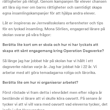
rättigheter på riktigt. Genom kampanjen får elever chansen
att lära sig mer om barns rättigheter och samtidigt skapa
egna insamlingskampanjer för att hjälpa andra elever.
Låt er inspireras av Jernvallsskolans erfarenheter och tips
för en lyckad insamling. Mona Sörlien, engagerad lärare på
skolan svarar på våra frågor:
Berätta lite kort om er skola och hur ni har lyckats att
skapa ett sånt engagemang kring Operation Dagsverke?
Så länge jag har jobbat här på skolan har vi hållt i ett
dagsverke nästan varje år. Jag har jobbat här i 22 år. Vi
arbetar med att göra temadagarna roliga och lärorika.
Berätta lite om hur ni organiserar arbetet?
Först röstade vi fram detta i elevrådet men efter några år
bestämde vi lärare att vi skulle köra oavsett. På senare år
tycker vi att vi vill vara med oavsett vad eleverna tycker, det