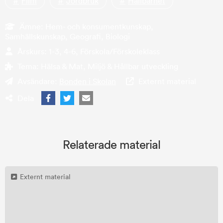
Film
Jordbruk
Hållbarhet
Ämne:
Hem- och konsumentkunskap,
Samhällskunskap, Geografi, Biologi
Årskurs:
1-3, 4-6, Förskola/Förskoleklass
Tema:
Hälsa & Mat, Miljö & Hållbar utveckling
Avsändare:
Bonden i Skolan
Externt material
Dela
Relaterade material
Externt material