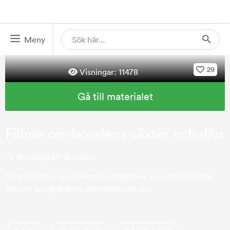
Meny
29
Visningar:
11478
Gå till materialet
Filmer om bondens växter och djur
Koppling till läroplan:
Titta på filmer om livet på bondgården, hur odling funkar
och om bondgårdens alla växter och djur.