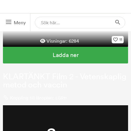
Meny
11
Visningar:
6284
Ladda ner
KLARTÄNKT Film 2 - Vetenskaplig
metod och vaccin
Koppling till läroplan:
LGR11