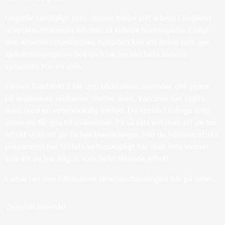
Ungefär samtidigt som Jenner börjar sitt arbete i England
utvecklas teorierna om den så kallade homeopatin. Enligt
den alternativmedicinska metoden kan ett ämne som ger
sjukdomssymptom hos en frisk person bota samma
symptom hos en sjuk.
Filmen Klartänkt 2 tar upp båda dessa metoder och pekar
på avgörande skillnader mellan dem. Vacciner har tagits
fram med en vetenskaplig metod. De testas i många steg
innan de får ges till människor. På så sätt vet man att de har
effekt utan att ge farliga biverkningar. När de homeopatiska
preparaten har testats vetenskapligt har man inte kunnat
visa att de har någon som helst läkande effekt.
Ladda ner den tillhörande lärarhandledningen här på sidan.
Centralt innehåll