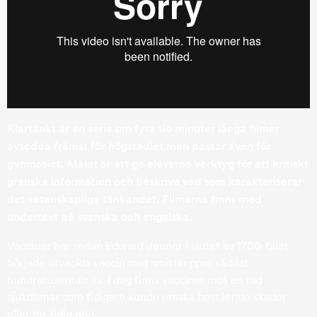
Klartänkt är en serie om fyra tio minuter långa filmer
avsedda främst för högstadiet men passar även för
gymnasiet. Målet är att ge eleverna verktyg för att kritiskt
granska information och beskriva vad som karakteriserar
det vetenskapliga tänkandet.
Filmerna finns med
undertext på svenska och engelska.
Vacciner har sedan Edward Jenner i slutet av 1700-talet
började utveckla vaccin mot smittkoppor räddat
hundratusentals liv. I dag finns vacciner mot en rad
sjukdomar som tidigare kunde orsaka bestående skador
eller för tidig död.