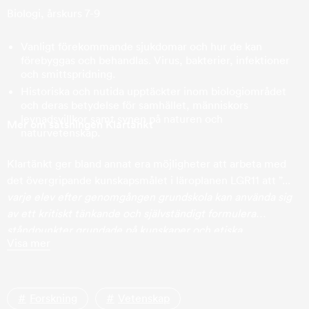
Biologi, årskurs 7-9
Vanligt förekommande sjukdomar och hur de kan
förebyggas och behandlas. Virus, bakterier, infektioner
och smittspridning.
Historiska och nutida upptäckter inom biologiområdet
och deras betydelse för samhället, människors
levnadsvillkor samt synen på naturen och
Mer om satsningen Klartänkt
naturvetenskap.
Klartänkt ger bland annat era möjligheter att arbeta med
det övergripande kunskapsmålet i läroplanen LGR11 att ”...
varje elev efter genomgången grundskola kan använda sig
av ett kritiskt tänkande och självständigt formulera
ståndpunkter grundade på kunskaper och etiska
Visa mer
överväganden
”. De rimmar också väldigt väl med syftet med
undervisningen i de naturvetenskapliga ämnena, att ”
bidra
till att eleverna utvecklar ett kritiskt tänkande kring sina
egna resultat, andras argument och olika informations­
Forskning
Vetenskap