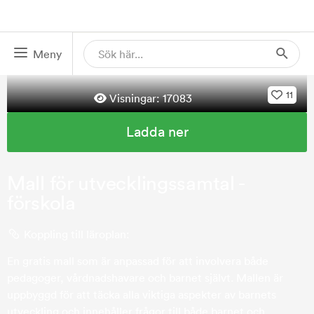
Meny
11
Visningar:
17083
Ladda ner
Mall för utvecklingssamtal -
förskola
Koppling till läroplan:
En gratis mall som är anpassad för att involvera både
pedagoger, vårdnadshavare och barnet självt. Mallen är
uppbyggd för att täcka alla viktiga aspekter av barnets
utveckling och innehåller frågor till både barnet och