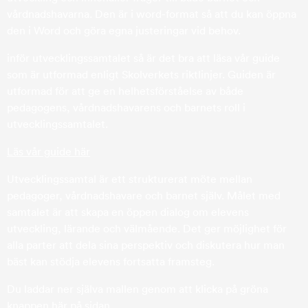
vårdnadshavarna. Den är i word-format så att du kan öppna
den i Word och göra egna justeringar vid behov.
inför utvecklingssamtalet så är det bra att läsa vår guide
som är utformad enligt Skolverkets riktlinjer. Guiden är
utformad för att ge en helhetsförståelse av både
pedagogens, vårdnadshavarens och barnets roll i
utvecklingssamtalet.
Läs vår guide här
Utvecklingssamtal är ett strukturerat möte mellan
pedagoger, vårdnadshavare och barnet själv. Målet med
samtalet är att skapa en öppen dialog om elevens
utveckling, lärande och välmående. Det ger möjlighet för
alla parter att dela sina perspektiv och diskutera hur man
bäst kan stödja elevens fortsatta framsteg.
Du laddar ner själva mallen genom att klicka på gröna
knappen här på sidan.