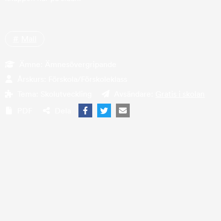
Mall
Ämne:
Ämnesövergripande
Årskurs:
Förskola/Förskoleklass
Tema:
Skolutveckling
Avsändare:
Gratis i skolan
PDF
Dela