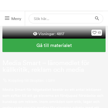
Meny
13
Visningar:
4817
Gå till materialet
Media Smart – läromedlet för
källkritik, reklam och media
Koppling till läroplan:
LGR11
Media Smart för högstadiet består av ett antal lektioner
som syftar till att ge eleverna en fördjupad förståelse och
kunskap om reklam. Inom områden som etik, lagar och
regler samt sociala medier får eleverna arbeta med ett