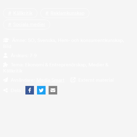
Källkritik
Reklamkunskap
Sociala medier
Ämne:
SO, Svenska, Hem- och konsumentkunskap,
Bild
Årskurs:
7-9
Tema:
Ekonomi & Entreprenörskap, Medier &
Källkritik
Avsändare:
Media Smart
Externt material
Dela