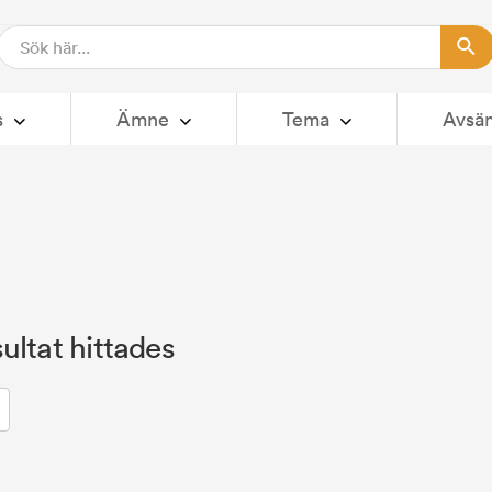
s
Ämne
Tema
Avsä
ultat hittades