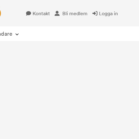
Kontakt
Bli medlem
Logga in
Öppna avsändare
ndare