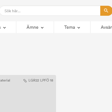
s
Ämne
Tema
Avsä
aterial
LGR22
LPFÖ 18