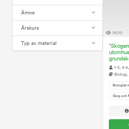
Ämne
Årskurs
14215
Typ av material
”Skogen 
utomhus
grundsk
1-3, 4-6
Biologi, 
Biologisk 
Skog och 