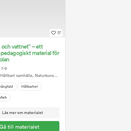
17
och vattnet” – ett
pedagogiskt material för
olan
, 7-9
Hållbart samhälle, Naturkunskap, NO
mångfald
Hållbarhet
Mark
Läs mer om materialet
Gå till materialet