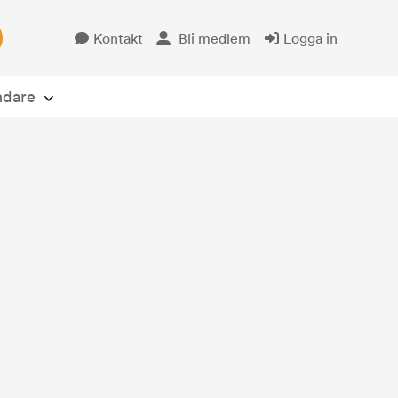
Kontakt
Bli medlem
Logga in
Öppna avsändare
ndare