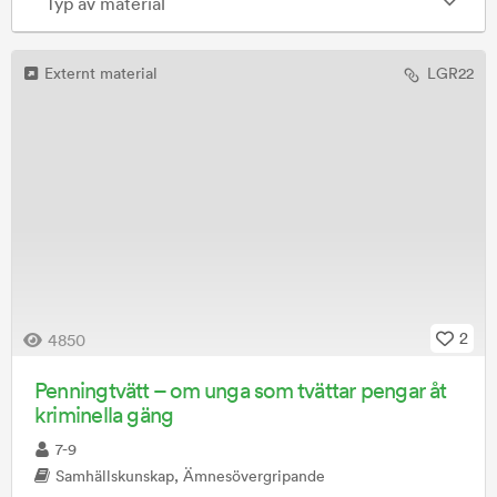
Typ av material
Externt material
LGR22
2
4850
Penningtvätt – om unga som tvättar pengar åt
kriminella gäng
7-9
Samhällskunskap, Ämnesövergripande