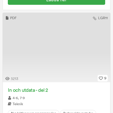
PDF
LGR11
9
5213
In och utdata - del 2
4-6, 7-9
Teknik