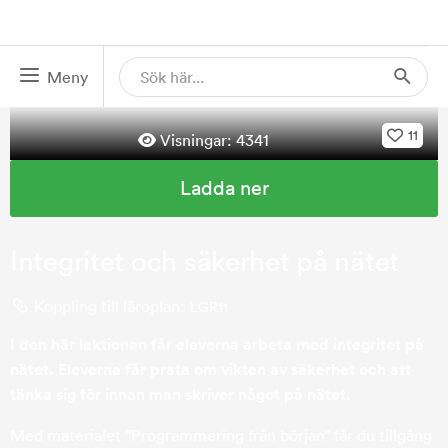
Meny
11
Visningar:
4341
Ladda ner
Integritet och säkerhet på nätet
Koppling till läroplan:
LGR11
I den här lektionen får eleverna arbeta med integritet på
nätet. Eleverna får prata om vikten av säkerhet och att
tänka sig för innan man skriver något på nätet.
Med materialet ”Programmering från början” får du tillgång