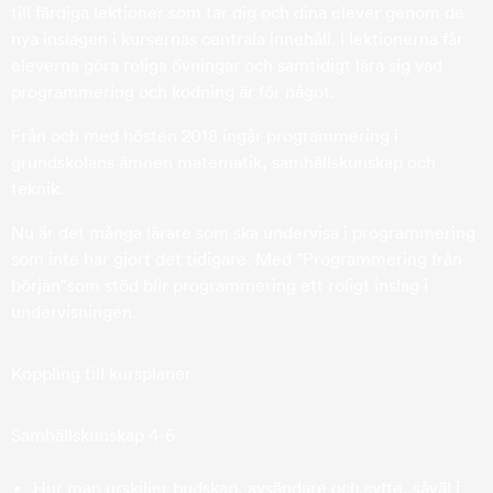
till färdiga lektioner som tar dig och dina elever genom de
nya inslagen i kursernas centrala innehåll. I lektionerna får
eleverna göra roliga övningar och samtidigt lära sig vad
programmering och kodning är för något.
Från och med hösten 2018 ingår programmering i
grundskolans ämnen matematik, samhällskunskap och
teknik.
Nu är det många lärare som ska undervisa i programmering
som inte har gjort det tidigare. Med ”Programmering från
början"som stöd blir programmering ett roligt inslag i
undervisningen.
Koppling till kursplaner
Samhällskunskap 4-6
Hur man urskiljer budskap, avsändare och syfte, såväl i