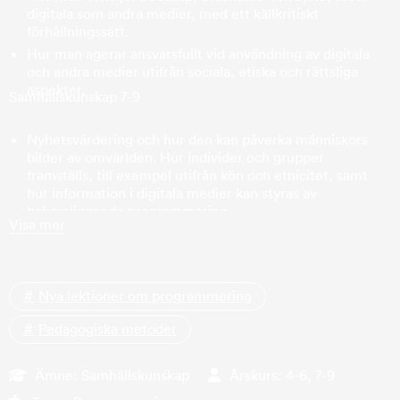
digitala som andra medier, med ett källkritiskt
förhållningssätt.
Hur man agerar ansvarsfullt vid användning av digitala
och andra medier utifrån sociala, etiska och rättsliga
aspekter.
Samhällskunskap 7-9
Nyhetsvärdering och hur den kan påverka människors
bilder av omvärlden. Hur individer och grupper
framställs, till exempel utifrån kön och etnicitet, samt
hur information i digitala medier kan styras av
bakomliggande programmering.
Visa mer
Möjligheter och risker förknippade med internet och
digital kommunikation samt hur man agerar ansvarsfullt
vid användning av digitala och andra medier utifrån
sociala, etiska och rättsliga aspekter.
Nya lektioner om programmering
Pedagogiska metoder
Ämne:
Samhällskunskap
Årskurs:
4-6, 7-9