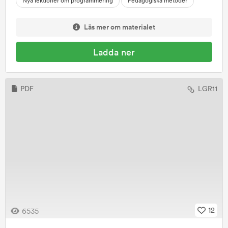
Nya lektioner om programmering
Pedagogiska metoder
Läs mer om materialet
Ladda ner
PDF
LGR11
12
6535