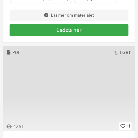
Läs mer om materialet
Ladda ner
PDF
LGR11
11
4361