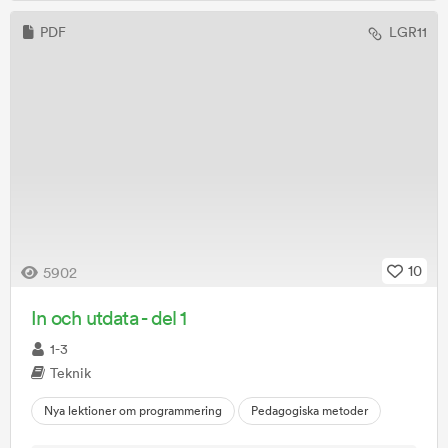
PDF
LGR11
10
5902
In och utdata - del 1
1-3
Teknik
Nya lektioner om programmering
Pedagogiska metoder