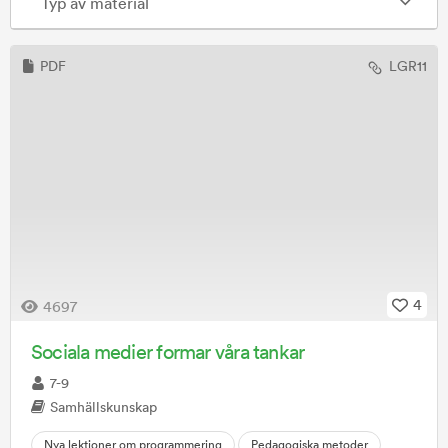
Typ av material
PDF
LGR11
4
4697
Sociala medier formar våra tankar
7-9
Samhällskunskap
Nya lektioner om programmering
Pedagogiska metoder