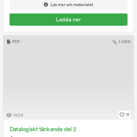
Läs mer om materialet
Ladda ner
PDF
LGR11
11
7624
Datalogiskt tänkande del 2