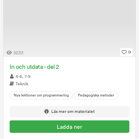
9
5233
In och utdata - del 2
4-6, 7-9
Teknik
Nya lektioner om programmering
Pedagogiska metoder
Läs mer om materialet
Ladda ner