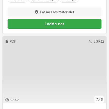
Läs mer om materialet
Ladda ner
PDF
LGR22
3
2642