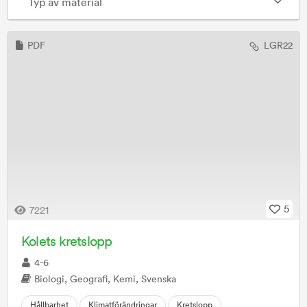
Typ av material
PDF
LGR22
5
7221
Kolets kretslopp
4-6
Biologi, Geografi, Kemi, Svenska
Hållbarhet
Klimatförändringar
Kretslopp