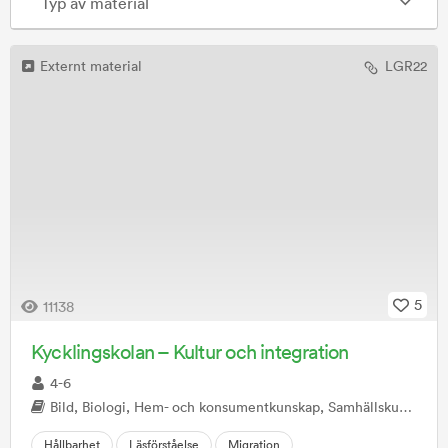
Typ av material
Externt material
LGR22
5
11138
Kycklingskolan – Kultur och integration
4-6
Bild, Biologi, Hem- och konsumentkunskap, Samhällskunskap, Svenska
Hållbarhet
Läsförståelse
Migration