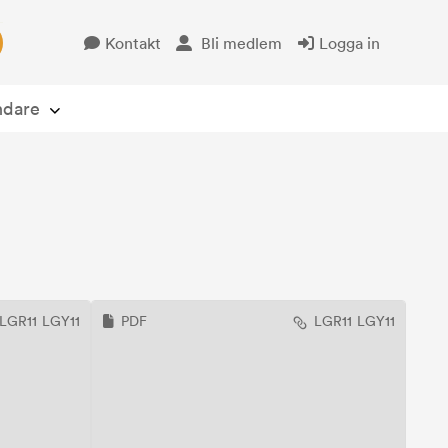
Kontakt
Bli medlem
Logga in
Öppna avsändare
ndare
LGR11
LGY11
PDF
LGR11
LGY11