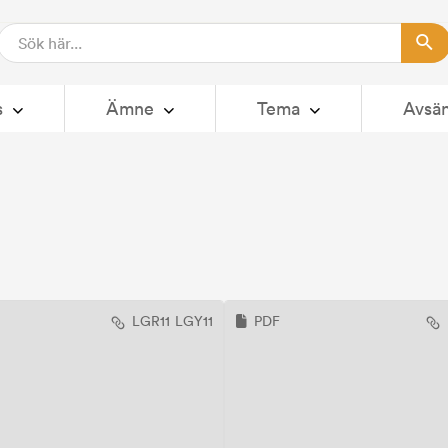
s
Ämne
Tema
Avsä
LGR11
LGY11
PDF