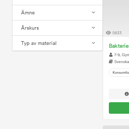
Ämne
Årskurs
5833
Typ av material
Bakterie
7-9, Gy
Svenska, Hem- och 
Konsumti