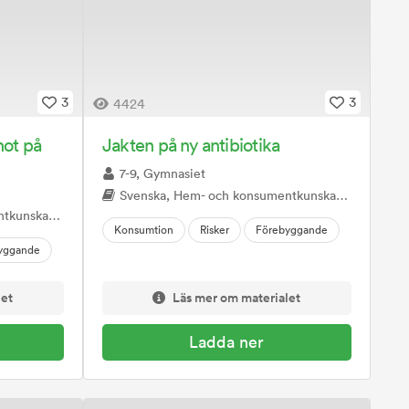
3
3
4424
hot på
Jakten på ny antibiotika
7-9, Gymnasiet
Svenska, Hem- och konsumentkunskap, Samhällskunskap, Geografi, Naturkunskap, Biologi
turkunskap, Biologi
Konsumtion
Risker
Förebyggande
yggande
let
Läs mer om materialet
Ladda ner