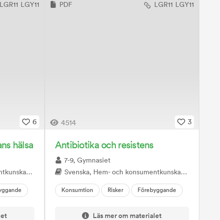
LGR11
LGY11
PDF
LGR11
LGY11
6
3
4514
ns hälsa
Antibiotika och resistens
7-9, Gymnasiet
turkunskap, Biologi
Svenska, Hem- och konsumentkunskap, Samhällskunskap, Geografi, Naturkunskap, Biologi
yggande
Konsumtion
Risker
Förebyggande
let
Läs mer om materialet