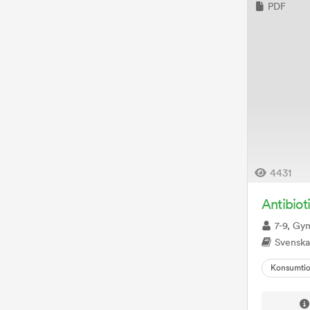
PDF
4431
Antibiot
7-9, Gy
Svenska, Hem- och 
Konsumti