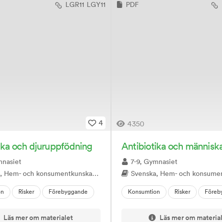
LGR11
LGY11
PDF
4
4350
ika och djuruppfödning
Antibiotika och människa
mnasiet
7-9, Gymnasiet
konsumentkunskap, Samhällskunskap, Geografi, Naturkunskap, Biologi
Svenska, Hem- och konsumentkunskap, Samhällskunskap, Geografi, Na
on
Risker
Förebyggande
Konsumtion
Risker
Föreb
Läs mer om materialet
Läs mer om materia