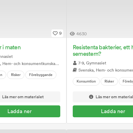
9
4630
r i maten
Resistenta bakterier, ett 
semestern?
mnasiet
7-9, Gymnasiet
konsumentkunskap, Samhällskunskap, Geografi, Naturkunskap, Biologi
Svenska, Hem- och konsumentkunskap, Samhällskunskap, Geografi, Na
on
Risker
Förebyggande
Konsumtion
Risker
Föreb
Läs mer om materialet
Läs mer om materia
Ladda ner
Ladda ner