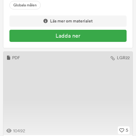
Globala målen
Läs mer om materialet
Ladda ner
PDF
LGR22
5
10492