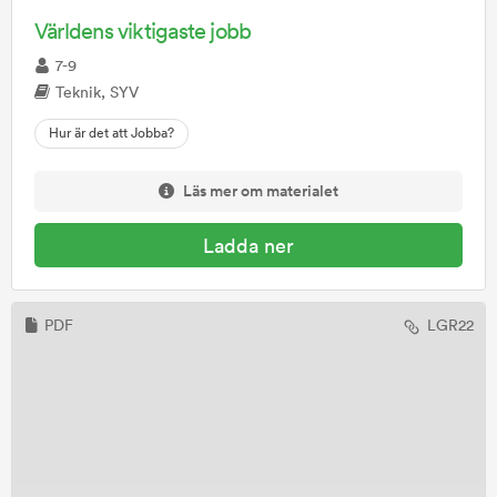
Världens viktigaste jobb
7-9
Teknik, SYV
Hur är det att Jobba?
Läs mer om materialet
Ladda ner
PDF
LGR22