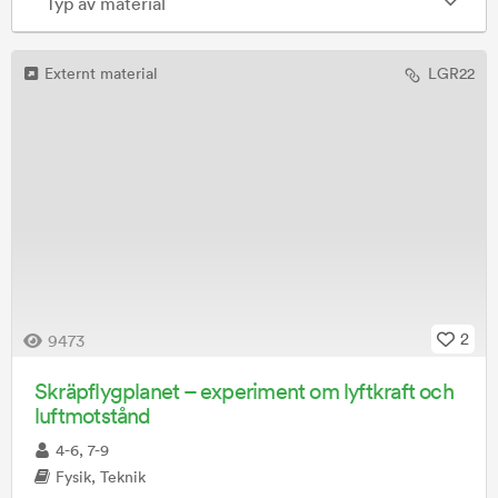
Typ av material
Externt material
LGR22
2
9473
Skräpflygplanet – experiment om lyftkraft och
luftmotstånd
4-6, 7-9
Fysik, Teknik