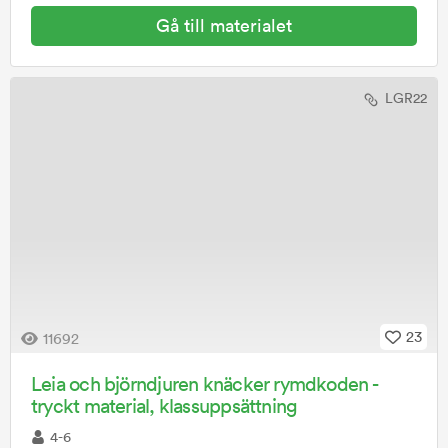
Gå till materialet
LGR22
23
11692
Leia och björndjuren knäcker rymdkoden -
tryckt material, klassuppsättning
4-6