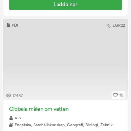
Ladda ner
PDF
LGR22
10
17487
Globala målen om vatten
4-6
Engelska, Samhällskunskap, Geografi, Biologi, Teknik