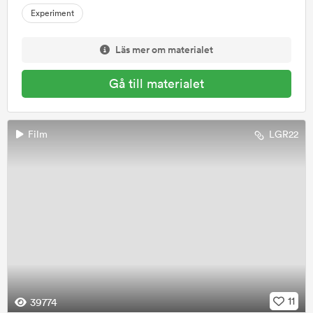
Experiment
Läs mer om materialet
Gå till materialet
Film
LGR22
11
39774