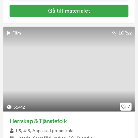
Gå till materialet
Film
LGR22
7
55412
Herrskap & Tjänstefolk
1-3, 4-6, Anpassad grundskola
Historia, Samhällskunskap, SO, Svenska