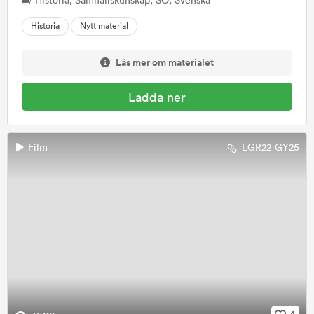
Historia
Nytt material
Läs mer om materialet
Ladda ner
Film
LGR22
GY25