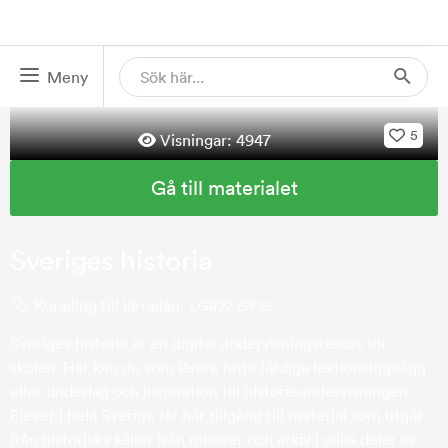
Meny
5
Visningar:
4947
Gå till materialet
Sveriges historia
Koppling till läroplan:
LGR22
GY25
Sveriges historia är en digital undervisningsresurs för
skolan. Här kan du som lärare hitta färdiga lektionsupplägg
eller underlag och inspiration till historieundervisningen.
Elever i hela Sverige får här tillgång till material som utgår
från historiska källor från museer och arkiv i olika delar av