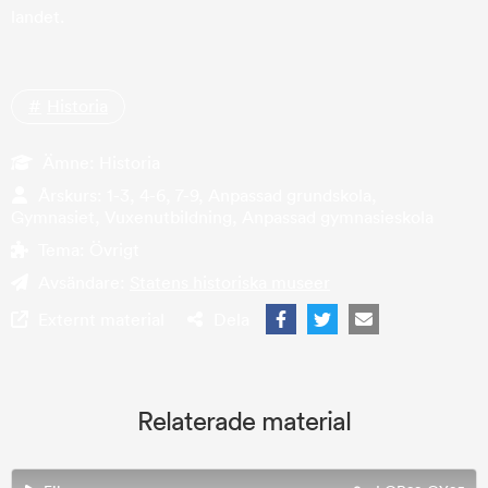
landet.
Historia
Ämne:
Historia
Årskurs:
1-3, 4-6, 7-9, Anpassad grundskola,
Gymnasiet, Vuxenutbildning, Anpassad gymnasieskola
Tema:
Övrigt
Avsändare:
Statens historiska museer
Externt material
Dela
Relaterade material