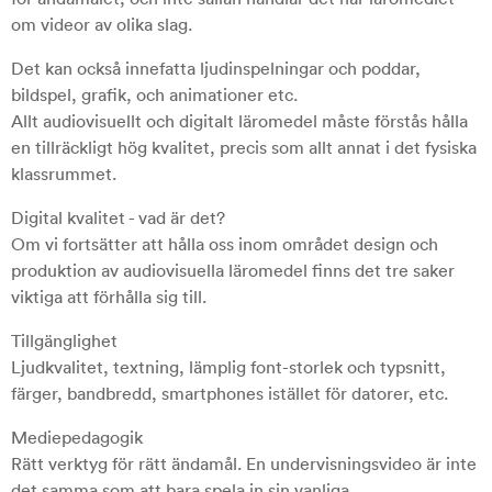
om videor av olika slag.
Det kan också innefatta ljudinspelningar och poddar,
bildspel, grafik, och animationer etc.
Allt audiovisuellt och digitalt läromedel måste förstås hålla
en tillräckligt hög kvalitet, precis som allt annat i det fysiska
klassrummet.
Digital kvalitet - vad är det?
Om vi fortsätter att hålla oss inom området design och
produktion av audiovisuella läromedel finns det tre saker
viktiga att förhålla sig till.
Tillgänglighet
Ljudkvalitet, textning, lämplig font-storlek och typsnitt,
färger, bandbredd, smartphones istället för datorer, etc.
Mediepedagogik
Rätt verktyg för rätt ändamål. En undervisningsvideo är inte
det samma som att bara spela in sin vanliga