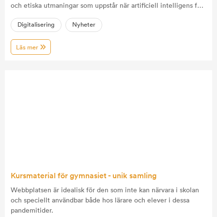
och etiska utmaningar som uppstår när artificiell intelligens får
en större roll i vår vardag. Vill du använda AI på ett smart sätt i
Digitalisering
Nyheter
undervisningen, eller för att förbättra ditt eget lärande? Då är
detta ett avsnitt du inte vill missa.
Läs mer
Kursmaterial för gymnasiet - unik samling
Webbplatsen är idealisk för den som inte kan närvara i skolan
och speciellt användbar både hos lärare och elever i dessa
pandemitider.