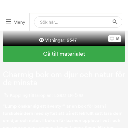
Meny
18
Visningar:
9347
Gå till materialet
Charmig bok om djur och natur för
de minsta
Koppling till läroplan:
LGR22
LPFÖ 98
”Lump önskar sig ett äventyr” är en bok för barn i
förskoleåldern med syftet att på ett lekfullt sätt lära dem
om djur och natur. I boken får barnen uppleva livet i och
omkring en bäck genom stenen Lumps ögon. Här bor