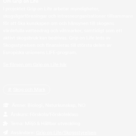
Om Grip on Life
I projektet Grip on Life arbetar myndigheter,
skogsägarföreningar och intresseorganisationer tillsammans
för att öka kunskapen om och hänsynen till skogens
värdefulla vattendrag och våtmarker, samtidigt som ett
aktivt skogsbruk kan bedrivas. Grip on Life leds av
Skogsstyrelsen och finansieras till största delen av
Europiska unionens LIFE-program.
Se filmen om Grip on Life här
Skog och Mark
Ämne:
Biologi, Naturkunskap, NO
Årskurs:
Förskola/Förskoleklass
Tema:
Miljö & Hållbar utveckling
Avsändare:
Grip on Life/Skogsstyrelsen