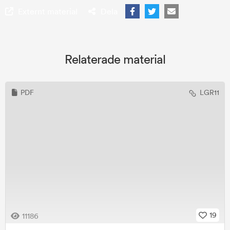
Externt material
Dela
Relaterade material
PDF
LGR11
19
11186