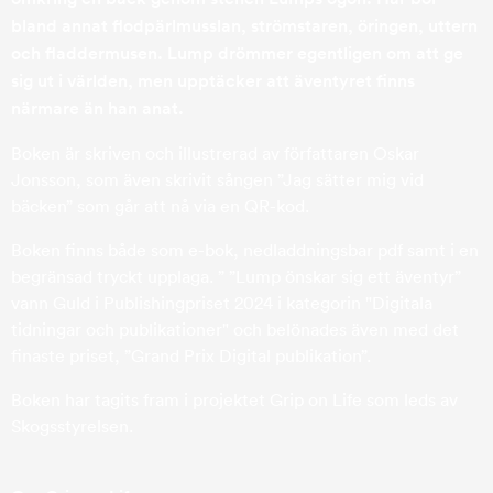
bland annat flodpärlmusslan, strömstaren, öringen, uttern
och fladdermusen. Lump drömmer egentligen om att ge
sig ut i världen, men upptäcker att äventyret finns
närmare än han anat.
Boken är skriven och illustrerad av författaren Oskar
Jonsson, som även skrivit sången ”Jag sätter mig vid
bäcken” som går att nå via en QR-kod.
Boken finns både som e-bok, nedladdningsbar pdf samt i en
begränsad tryckt upplaga. ” ”Lump önskar sig ett äventyr”
vann Guld i Publishingpriset 2024 i kategorin "Digitala
tidningar och publikationer" och belönades även med det
finaste priset, ”Grand Prix Digital publikation”.
Boken har tagits fram i projektet Grip on Life som leds av
Skogsstyrelsen.