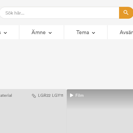
s
Ämne
Tema
Avsä
aterial
LGR22
LGY11
Film