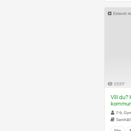
Externt m
25317
Vill du?
kommuni
7-9, Gy
Samhällskunskap, SO,
Film