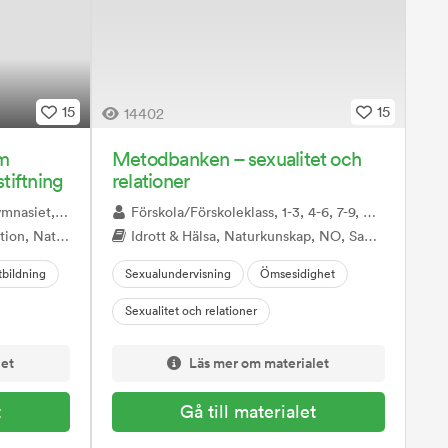
15
15
14402
om
Metodbanken – sexualitet och
tiftning
relationer
 gymnasieskola
Förskola/Förskoleklass, 1-3, 4-6, 7-9, Gymnasiet
hetsuppfattning, Sexualitet samtycke och relationer
Idrott & Hälsa, Naturkunskap, NO, Samhällskunskap, SO, Svenska, Ämnesövergripande, Mentorstid, Sexualitet samtycke och relationer
tbildning
Sexualundervisning
Ömsesidighet
Sexualitet och relationer
let
Läs mer om materialet
t
Gå till materialet