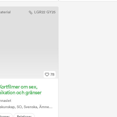
aterial
LGR22
GY25
78
 Kortfilmer om sex,
kation och gränser
mnasiet
 Svenska, Ämnesövergripande, Mentorstid, Sexualitet samtycke och relationer
Normer
Relationer