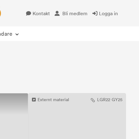
Kontakt
Bli medlem
Logga in
Öppna avsändare
ndare
Externt material
LGR22
GY25