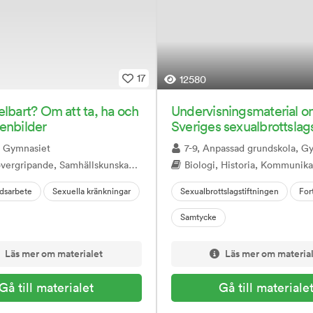
17
12580
elbart? Om att ta, ha och
Undervisningsmaterial 
enbilder
Sveriges sexualbrottslags
9, Gymnasiet
7-9, Anpassad grundskola, Gymnasiet, Anpassad
Samhällskunskap, Juridik, Mentorstid, Sexualitet samtycke och relationer
Biologi, Historia, Kommunikation, Naturkunskap, NO, Privatjuridik, Religion, Samhällskunskap, SO, Språkintroduktion (Introduktionsprogram), Vardagsaktiviteter, Verklig
dsarbete
Sexuella kränkningar
Sexualbrottslagstiftningen
For
Samtycke
Läs mer om materialet
Läs mer om materia
Gå till materialet
Gå till materiale