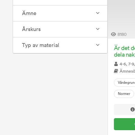
Ämne
Årskurs
8180
Typ av material
Är det d
dela nak
4-6, 7-
Ämnesövergripande, 
Värdegrun
Normer