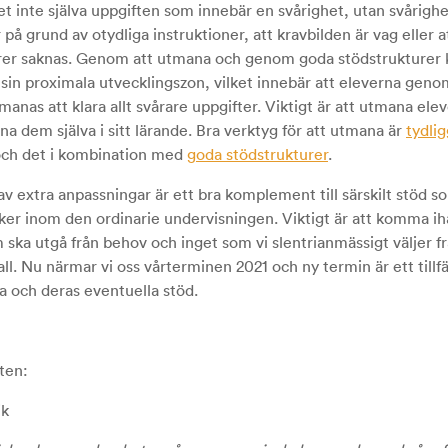
t inte själva uppgiften som innebär en svårighet, utan svårigh
 grund av otydliga instruktioner, att kravbilden är vag eller a
rer saknas. Genom att utmana och genom goda stödstrukturer 
 sin proximala utvecklingszon, vilket innebär att eleverna geno
manas att klara allt svårare uppgifter. Viktigt är att utmana el
na dem själva i sitt lärande. Bra verktyg för att utmana är
tydli
ch det i kombination med
goda stödstrukturer
.
av extra anpassningar är ett bra komplement till särskilt stöd s
ker inom den ordinarie undervisningen. Viktigt är att komma ihå
 ska utgå från behov och inget som vi slentrianmässigt väljer fr
mall. Nu närmar vi oss vårterminen 2021 och ny termin är ett tillfäl
a och deras eventuella stöd.
ten:
ik