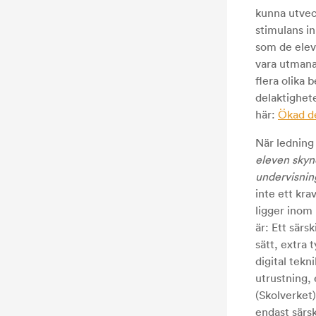
kunna utvec
stimulans i
som de elev
vara utmana
flera olika 
delaktighet
här:
Ökad de
När ledning 
eleven skyn
undervisni
inte ett kr
ligger inom
är: Ett särs
sätt, extra t
digital tek
utrustning,
(Skolverket)
endast särs