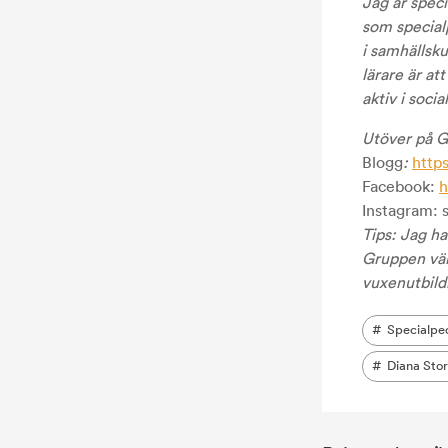
Jag är spec
som special
i samhällsk
lärare är at
aktiv i soci
Utöver på Gr
Blogg
:
http
Facebook:
h
Instagram:
Tips: Jag h
Gruppen vän
vuxenutbild
Specialpe
Diana Stor