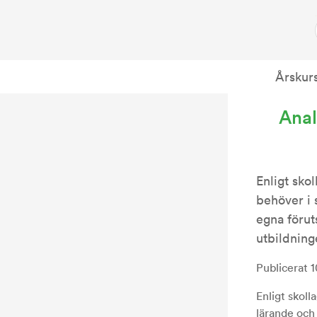
Årskur
Anal
Enligt sko
behöver i s
egna förut
utbildning
Publicerat 
Enligt skoll
lärande och 