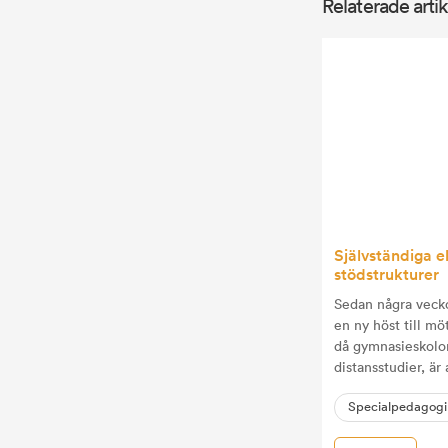
Relaterade artik
Självständiga 
stödstrukturer
Sedan några vecko
en ny höst till mö
då gymnasieskolorn
distansstudier, är 
innebär också nya 
Specialpedagogi
skolform till en a