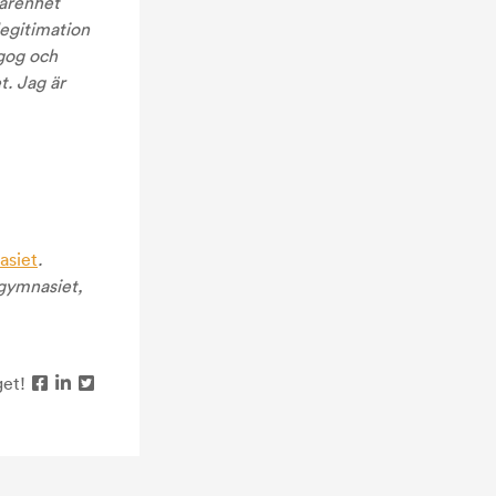
farenhet
legitimation
agog och
t. Jag är
asiet
.
 gymnasiet,
get!