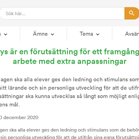
s
Ämne
Tema
Avsä
10 DEC 2020
ys är en förutsättning för ett framgång
arbete med extra anpassningar
llagen ska alla elever ges den ledning och stimulans so
itt lärande och sin personliga utveckling för att de utif
sättningar ska kunna utvecklas så långt som möjligt enli
ens mål.
10 december 2020
agen ska alla elever ges den ledning och stimulans som de behöve
sin personliga utveckling för att de utifrån sina egna förutsättn