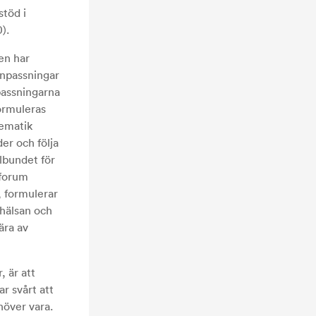
stöd i
).
en har
anpassningar
npassningarna
formuleras
tematik
er och följa
elbundet för
a forum
, formulerar
hälsan och
lära av
 är att
r svårt att
höver vara.