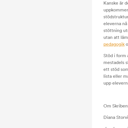
Kanske är de
uppkommer på
stödstruktu
eleverna nå
stöttning ut
utan att läm
pedagogik
o
Stöd i form 
mestadels s
ett stöd som
lista eller 
upp elevern
Om Skriben
Diana Storv