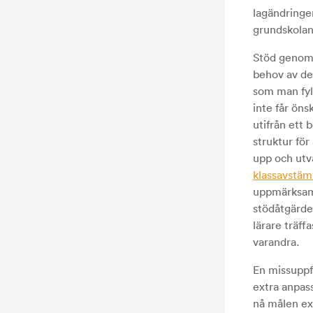
lagändringen
grundskolan 
Stöd genom 
behov av de
som man fyll
inte får ön
utifrån ett 
struktur fö
upp och utvä
klassavstäm
uppmärksamm
stödåtgärde
lärare träffa
varandra.
En missuppf
extra anpass
nå målen exe