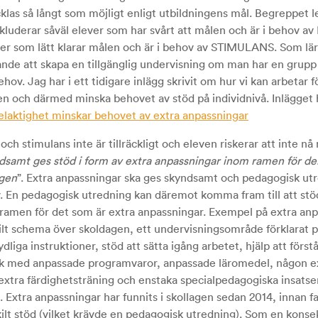
klas så långt som möjligt enligt utbildningens mål. Begreppet 
nkluderar såväl elever som har svårt att målen och är i behov 
er som lätt klarar målen och är i behov av STIMULANS. Som lär
nde att skapa en tillgänglig undervisning om man har en grup
behov. Jag har i ett tidigare inlägg skrivit om hur vi kan arbetar f
en och därmed minska behovet av stöd på individnivå. Inlägget 
laktighet minskar behovet av extra anpassningar
och stimulans inte är tillräckligt och eleven riskerar att inte nå
dsamt ges stöd i form av extra anpassningar inom ramen för de
ngen
”. Extra anpassningar ska ges skyndsamt och pedagogisk ut
av. En pedagogisk utredning kan däremot komma fram till att st
 ramen för det som är extra anpassningar. Exempel på extra an
kilt schema över skoldagen, ett undervisningsområde förklarat 
ydliga instruktioner, stöd att sätta igång arbetet, hjälp att först
nik med anpassade programvaror, anpassade läromedel, någon e
 extra färdighetsträning och enstaka specialpedagogiska insatse
. Extra anpassningar har funnits i skollagen sedan 2014, innan f
kilt stöd (vilket krävde en pedagogisk utredning). Som en kons