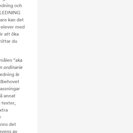
ledning och
av LEDNING
are kan det
p elever med
ör att öka
hittar du
 målen “
ska
n ordinarie
redning är
ödbehovet
passningar
på annat
å texter,
xtra
r
anns det
ekvens av