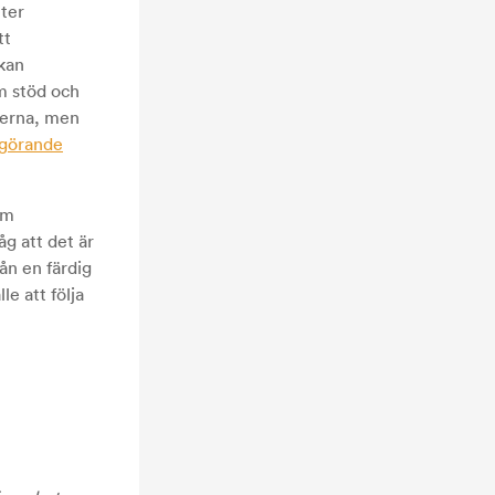
eter
tt
kan
m stöd och
everna, men
ggörande
om
g att det är
ån en färdig
le att följa