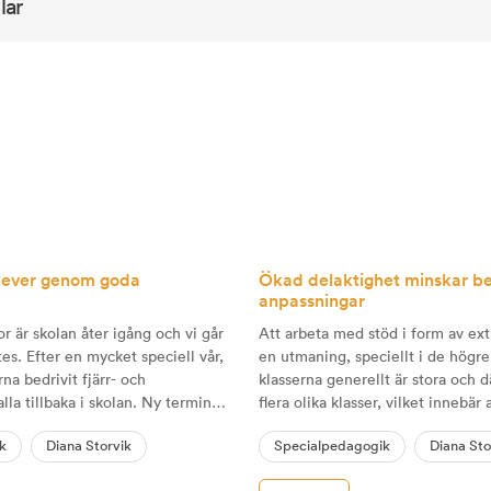
lar
elever genom goda
Ökad delaktighet minskar be
anpassningar
r är skolan åter igång och vi går
Att arbeta med stöd i form av ext
tes. Efter en mycket speciell vår,
en utmaning, speciellt i de högre
a bedrivit fjärr- och
klasserna generellt är stora och d
alla tillbaka i skolan. Ny termin
flera olika klasser, vilket innebär
elever och att elever går från en
stort antal elever varje vecka.
k
Diana Storvik
Specialpedagogik
Diana Sto
nnan.