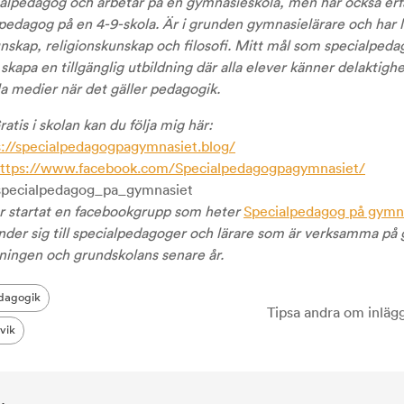
ialpedagog och arbetar på en gymnasieskola, men har också er
pedagog på en 4-9-skola. Är i grunden gymnasielärare och har 
unskap, religionskunskap och filosofi. Mitt mål som specialped
t skapa en tillgänglig utbildning där alla elever känner delaktighe
ala medier när det gäller pedagogik.
atis i skolan kan du följa mig här:
s://specialpedagogpagymnasiet.blog/
ttps://www.facebook.com/Specialpedagogpagymnasiet/
 specialpedagog_pa_gymnasiet
ar startat en facebookgrupp som heter
Specialpedagog på gymn
der sig till specialpedagoger och lärare som är verksamma på
ningen och grundskolans senare år.
dagogik
Tipsa andra om inläg
vik