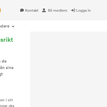
Kontakt
Bli medlem
Logga in
Öppna avsändare
ndare
srikt
m de
rån sina
gt
r i sitt
ingar ska