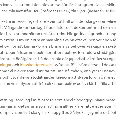
 kan vi se att andelen elever med åtgärdsprogram dvs särskilt 
har minskat från 14% (läsåret 2012/13) till 5,5% (läsåret 2019/20
extra anpassningar har eleven rätt till och det ska ges om elev
t. Många skolor har tagit fram listor och dokument med extra 
er i, vilket innebär en risk är att det blir godtyckligt och att a
ska effekt. Om en extra anpassning ska ha effekt, behöver den 
behov. För att kunna göra en bra analys behöver vi skapa en sys
r att uppmärksamma och identifiera behov, formulera stödåtgärd
rdera stödåtgärder. På den skola där jag arbetar träffas vi reg
ningar
och
klasskonferenser
i syfte att följa våra elever. I dess
ar vi elever som riskerar att inte nå målen, analyserar behov
r och utvärderar stödåtgärder. Genom att skapa forum där elev
s, kan vi analysera utifrån olika perspektiv och vi får tillfälle att 
attning, som jag i mitt arbete som specialpedagog ibland möter,
ningar är detsamma som att göra allt enklare, att elever som ha
mpelvis endast ska göra E-uppgifter. Så tycker jag inte det be